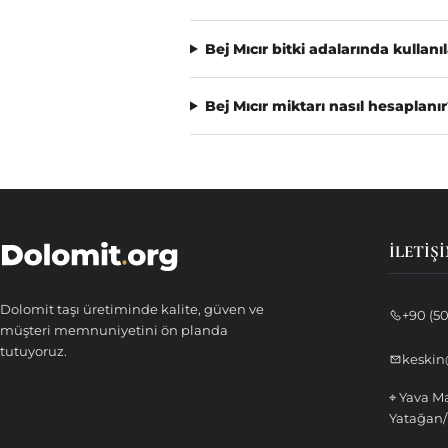
Bej Mıcır bitki adalarında kullanıl
Bej Mıcır miktarı nasıl hesaplanır
İLETIŞ
Dolomit taşı üretiminde kalite, güven ve
+90 (5
müşteri memnuniyetini ön planda
tutuyoruz.
keskin
⌖ Yava M
Yatağan