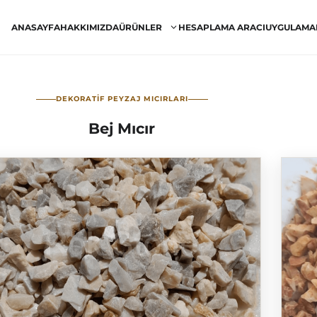
ANASAYFA
HAKKIMIZDA
ÜRÜNLER
HESAPLAMA ARACI
UYGULAMA
DEKORATIF PEYZAJ MICIRLARI
Bej Mıcır