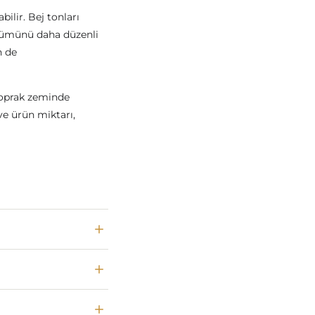
bilir. Bej tonları
ünümünü daha düzenli
n de
 Toprak zeminde
ve ürün miktarı,