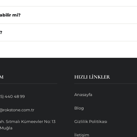
abilir mi?
?
IM
HIZLI LINKLER
Anasayfa
05) 440 48 99
Blog
@rokstone.com.tr
ah. Sıtmalı Kümeevler No: 13
Gizlilik Politikası
/Muğla
İletişim