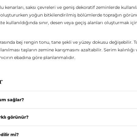
lu kenarları, saksı çevreleri ve geniş dekoratif zeminlerde kullanıla
tki oluştururken yoğun bitkilendirilmiş bölümlerde toprağın gör
rlikte kullanıldığında sınır, desen veya geçiş alanları oluşturmak içi
rasında bej rengin tonu, tane şekli ve yüzey dokusu değişebilir.
nılması taşların zemine karışmasını azaltabilir. Serim kalınlığı 
cırın ebadına göre planlanmalıdır.
r
um sağlar?
rklı görünür?
dilir mi?