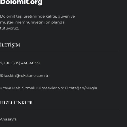
Dolomit taşı üretiminde kalite, güven ve
müşteri memnuniyetini ön planda
tutuyoruz.
İLETIŞIM
+90 (505) 440 48 99
keskin@rokstone.com.tr
⌖ Yava Mah. Sıtmalı Kümeevler No: 13 Yatağan/Muğla
HIZLI LINKLER
Anasayfa