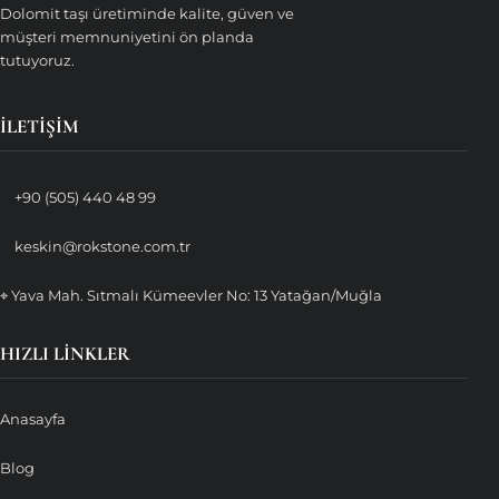
Dolomit taşı üretiminde kalite, güven ve
müşteri memnuniyetini ön planda
tutuyoruz.
İLETIŞIM
+90 (505) 440 48 99
keskin@rokstone.com.tr
⌖ Yava Mah. Sıtmalı Kümeevler No: 13 Yatağan/Muğla
HIZLI LINKLER
Anasayfa
Blog