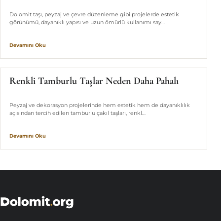
Dolomit taşı, peyzaj ve çevre düzenleme gibi projelerde estetik
görünümü, dayanıklı yapısı ve uzun ömürlü kullanımı say…
Devamını Oku
Renkli Tamburlu Taşlar Neden Daha Pahalı
Peyzaj ve dekorasyon projelerinde hem estetik hem de dayanıklılık
açısından tercih edilen tamburlu çakıl taşları, renkl…
Devamını Oku