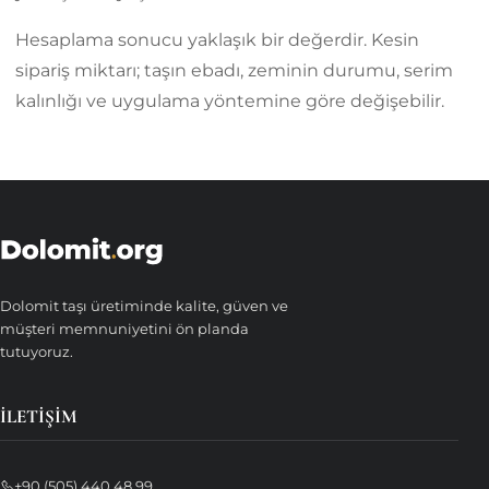
Hesaplama sonucu yaklaşık bir değerdir. Kesin
sipariş miktarı; taşın ebadı, zeminin durumu, serim
kalınlığı ve uygulama yöntemine göre değişebilir.
Dolomit taşı üretiminde kalite, güven ve
müşteri memnuniyetini ön planda
tutuyoruz.
İLETIŞIM
+90 (505) 440 48 99