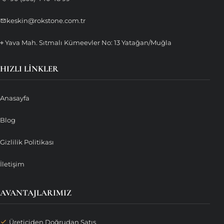
keskin@rokstone.com.tr
⌖ Yava Mah. Sıtmalı Kümeevler No: 13 Yatağan/Muğla
HIZLI LINKLER
Anasayfa
Blog
Gizlilik Politikası
İletişim
AVANTAJLARIMIZ
Üreticiden Doğrudan Satış