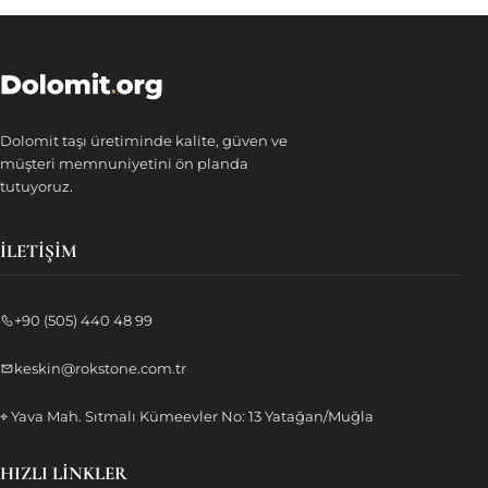
Dolomit taşı üretiminde kalite, güven ve
müşteri memnuniyetini ön planda
tutuyoruz.
İLETIŞIM
+90 (505) 440 48 99
keskin@rokstone.com.tr
⌖ Yava Mah. Sıtmalı Kümeevler No: 13 Yatağan/Muğla
HIZLI LINKLER